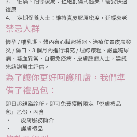
3.      怕痛、怕修復期：拒絕創傷式醫美，需要快速
復原
4.      定期保養人士：維持真皮膠原密度，延緩衰老
禁忌人群
懷孕 / 哺乳期、體內有心臟起搏器、治療位置皮膚發
炎 / 傷口、3 個月內進行填充 / 埋線療程、嚴重糖尿
病、凝血異常、自體免疫病、皮膚腫瘤人士，建議
先諮詢醫生評估。
為了讓你更好呵護肌膚，我們準
備了禮品包：
即日起親臨診所，即可免費獲贈限定「悅膚禮品
包」乙份，內含
·        皮膚服務簡介
·        護膚禮品