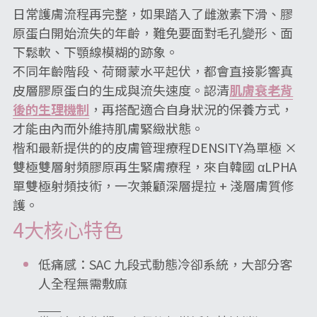
日常護膚流程再完整，如果踏入了雌激素下滑、膠
原蛋白開始流失的年齡，難免要面對毛孔變形、面
下鬆軟、下顎線模糊的跡象。
不同年齡階段、荷爾蒙水平起伏，都會直接影響真
皮層膠原蛋白的生成與流失速度。認清
肌膚衰老
背
後的生理機制
，再搭配適合自身狀況的保養方式，
才能由內而外維持肌膚緊緻狀態。
楷和最新提供的的皮膚管理療程DENSITY為單極 × 
雙極雙層射頻膠原再生緊膚療程，來自韓國 αLPHA 
單雙極射頻技術，一次兼顧深層提拉 + 淺層膚質修
護。
4大核心特色
低痛感：SAC 九段式動態冷卻系統，大部分客
人全程無需敷麻