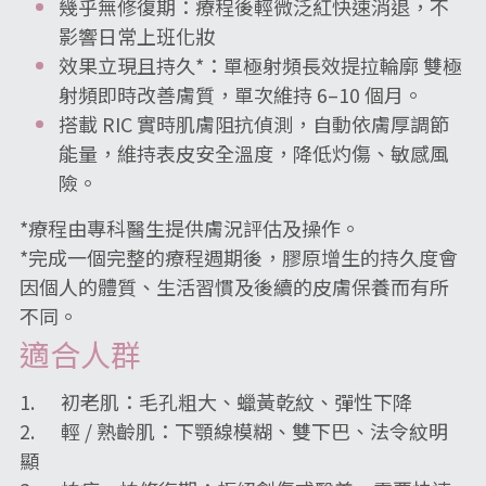
幾乎無修復期：療程後輕微泛紅快速消退，不
影響日常上班化妝
效果立現且持久*：單極射頻長效提拉輪廓 雙極
射頻即時改善膚質，單次維持 6–10 個月。
搭載 RIC 實時肌膚阻抗偵測，自動依膚厚調節
能量，維持表皮安全溫度，降低灼傷、敏感風
險。
*療程由專科醫生提供膚況評估及操作。
*完成一個完整的療程週期後，膠原增生的持久度會
因個人的體質、生活習慣及後續的皮膚保養而有所
不同。
適合人群
1.      初老肌：毛孔粗大、蠟黃乾紋、彈性下降
2.      輕 / 熟齡肌：下顎線模糊、雙下巴、法令紋明
顯